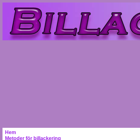
Hem
Metoder för billackering