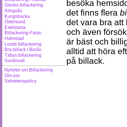
besöka hemsidor
Gävles billackering
det finns flera
b
Alingsås
Kungsbacka
det vara bra att 
Östersund
Eskilstuna
och även försö
Billackering-Falun
Halmstad
är bäst och billi
Lunds billackering
alltid att höra 
Bra billack i Borås
Täbys billackering
på billack.
Sundsvall
Nyheter om Billackering
Om oss
Sekretesspolicy