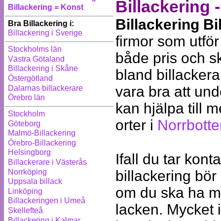
Billackering -
Billackering = Konst
Billackering Bi
Bra Billackering i:
Billackering i Sverige
firmor som utför
Stockholms län
både pris och sk
Västra Götaland
Billackering i Skåne
bland billackera
Östergötland
vara bra att un
Dalarnas billackerare
Örebro län
kan hjälpa till 
Stockholm
orter i
Norrbotte
Göteborg
Malmö-Billackering
Örebro-Billackering
Helsingborg
Ifall du tar kont
Billackerare i Västerås
Norrköping
billackering bör
Uppsala billack
om du ska ha mo
Linköping
Billackeringen i Umeå
lacken. Mycket 
Skellefteå
Billackering i Kalmar